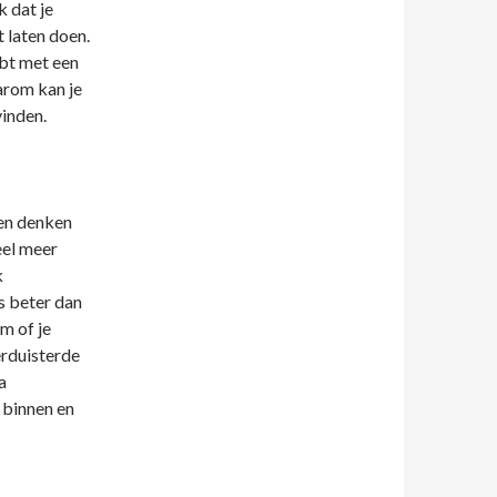
k dat je
 laten doen.
ebt met een
arom kan je
vinden.
sen denken
eel meer
k
s beter dan
m of je
verduisterde
a
 binnen en