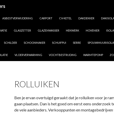
ers
ASBESTVERWIJDERING
CARPORT
CV-KETEL
DAKDEKKER
DAKISOLA
VATIE
GLASZETTER
GLAZENWASSER
HEKWERK
HOVENIER
ISOLA
SCHILDER
SCHOONMAKER
SCHUIFPUI
SERRE
SPOUWMUURISOLA
LATIE
VLOERVERWARMING
VOCHTBESTRIJDING
WARMTEPOMP
ZO
ROLLUIKEN
Ben je ervan overtuigd geraakt dat je rolluiken voor je r
gaan plaatsen. Dan is het goed om eerst eens onderzoek t
de vele aanbieders. Verkooppunten en montagebedrijven