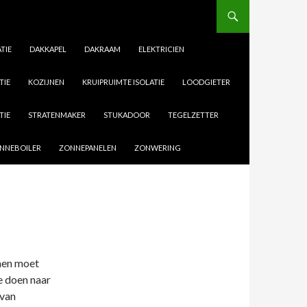
TIE
DAKKAPEL
DAKRAAM
ELEKTRICIEN
TIE
KOZIJNEN
KRUIPRUIMTE ISOLATIE
LOODGIETER
TIE
STRATENMAKER
STUKADOOR
TEGELZETTER
NNEBOILER
ZONNEPANELEN
ZONWERING
amen moet
e doen naar
 van