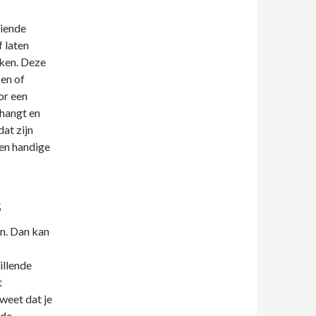
diende
f laten
iken. Deze
en of
or een
 hangt en
dat zijn
een handige
s
en. Dan kan
illende
t
weet dat je
 de