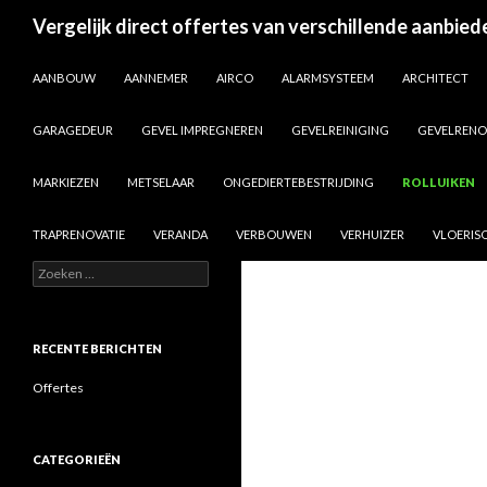
Search
Vergelijk direct offertes van verschillende aanbied
SKIP TO CONTENT
AANBOUW
AANNEMER
AIRCO
ALARMSYSTEEM
ARCHITECT
GARAGEDEUR
GEVEL IMPREGNEREN
GEVELREINIGING
GEVELRENO
MARKIEZEN
METSELAAR
ONGEDIERTEBESTRIJDING
ROLLUIKEN
TRAPRENOVATIE
VERANDA
VERBOUWEN
VERHUIZER
VLOERISO
Zoeken
naar:
RECENTE BERICHTEN
Offertes
CATEGORIEËN