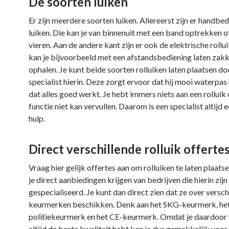
De soorten luiken
Er zijn meerdere soorten luiken. Allereerst zijn er handbe
luiken. Die kan je van binnenuit met een band optrekken o
vieren. Aan de andere kant zijn er ook de elektrische rollu
kan je bijvoorbeeld met een afstandsbediening laten zakk
ophalen. Je kunt beide soorten rolluiken laten plaatsen do
specialist hierin. Deze zorgt ervoor dat hij mooi waterpas
dat alles goed werkt. Je hebt immers niets aan een rolluik 
functie niet kan vervullen. Daarom is een specialist altijd 
hulp.
Direct verschillende rolluik offerte
Vraag hier gelijk offertes aan om rolluiken te laten plaats
je direct aanbiedingen krijgen van bedrijven die hierin zijn
gespecialiseerd. Je kunt dan direct zien dat ze over versch
keurmerken beschikken. Denk aan het SKG-keurmerk, he
politiekeurmerk en het CE-keurmerk. Omdat je daardoor 
altijd de beste kwaliteit hebt kan je dus gemakkelijk voor